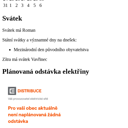
31
1
2
3
4
5
6
Svátek
Svátek má
Roman
Státní svátky a významné dny na dnešek:
Mezinárodní den původního obyvatelstva
Zítra má svátek
Vavřinec
Plánovaná odstávka elektřiny