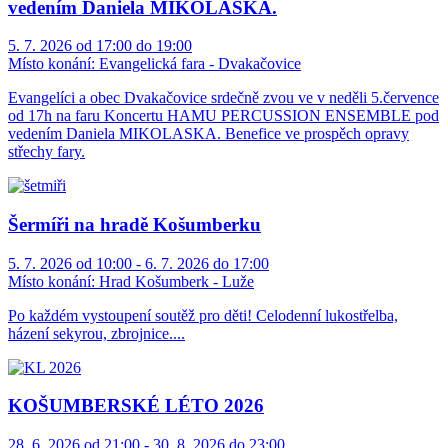
vedením Daniela MIKOLASKA.
5. 7. 2026 od 17:00 do 19:00
Místo konání:
Evangelická fara - Dvakačovice
Evangelíci a obec Dvakačovice srdečně zvou ve v neděli 5.července
od 17h na faru Koncertu HAMU PERCUSSION ENSEMBLE pod
vedením Daniela MIKOLASKA. Benefice ve prospěch opravy
střechy fary.
Šermíři na hradě Košumberku
5. 7. 2026 od 10:00 - 6. 7. 2026 do 17:00
Místo konání:
Hrad Košumberk - Luže
Po každém vystoupení soutěž pro děti! Celodenní lukostřelba,
házení sekyrou, zbrojnice....
KOŠUMBERSKÉ LÉTO 2026
28. 6. 2026 od 21:00 - 30. 8. 2026 do 23:00