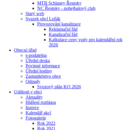
MTB Schlapey Řestoky
NC Řestoky - nohejbalový club
Starý web
Svazek obcí Ležák
Provozování kanalizace
Reklamační řád
Kanalizační řád
Kalkulace ceny vody pro kalendářní rok
2026
Obecní úřad
e-podatelna
Úřední deska
Povinné informace
Úřední hodiny
Zastupitelstvo obce
Odpady
Svozový plán KO 2026
Události v obci
Aktuality
Hlášení rozhlasu
Inzerce
Kalendář akcí
Fotogalerie
Rok 2022
Rok 2021