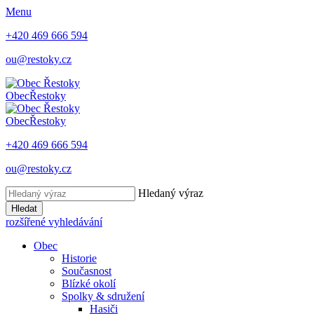
Menu
+420 469 666 594
ou@restoky.cz
Obec
Řestoky
Obec
Řestoky
+420 469 666 594
ou@restoky.cz
Hledaný výraz
Hledat
rozšířené vyhledávání
Obec
Historie
Současnost
Blízké okolí
Spolky & sdružení
Hasiči