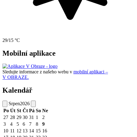
29/15 °C
Mobilní aplikace
Sledujte informace z našeho webu v
mobilní aplikaci –
V OBRAZE.
Kalendář
Srpen
2026
Po
Út
St
Čt
Pá
So
Ne
27
28
29
30
31
1
2
3
4
5
6
7
8
9
10
11
12
13
14
15
16