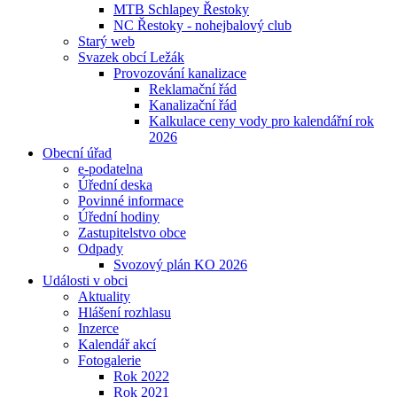
MTB Schlapey Řestoky
NC Řestoky - nohejbalový club
Starý web
Svazek obcí Ležák
Provozování kanalizace
Reklamační řád
Kanalizační řád
Kalkulace ceny vody pro kalendářní rok
2026
Obecní úřad
e-podatelna
Úřední deska
Povinné informace
Úřední hodiny
Zastupitelstvo obce
Odpady
Svozový plán KO 2026
Události v obci
Aktuality
Hlášení rozhlasu
Inzerce
Kalendář akcí
Fotogalerie
Rok 2022
Rok 2021