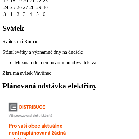
17
18
19
20
21
22
23
24
25
26
27
28
29
30
31
1
2
3
4
5
6
Svátek
Svátek má
Roman
Státní svátky a významné dny na dnešek:
Mezinárodní den původního obyvatelstva
Zítra má svátek
Vavřinec
Plánovaná odstávka elektřiny