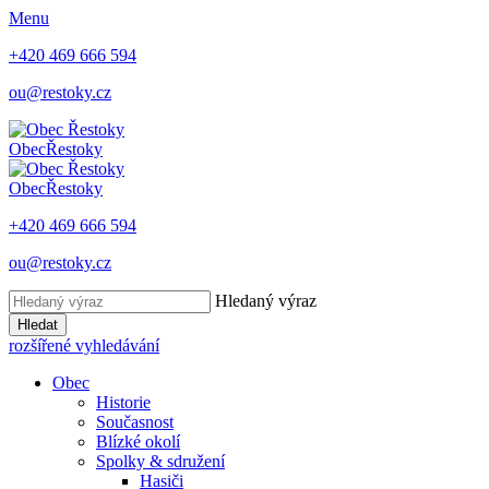
Menu
+420 469 666 594
ou@restoky.cz
Obec
Řestoky
Obec
Řestoky
+420 469 666 594
ou@restoky.cz
Hledaný výraz
Hledat
rozšířené vyhledávání
Obec
Historie
Současnost
Blízké okolí
Spolky & sdružení
Hasiči