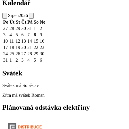
Kalendář
Srpen
2026
Po
Út
St
Čt
Pá
So
Ne
27
28
29
30
31
1
2
3
4
5
6
7
8
9
10
11
12
13
14
15
16
17
18
19
20
21
22
23
24
25
26
27
28
29
30
31
1
2
3
4
5
6
Svátek
Svátek má
Soběslav
Zítra má svátek
Roman
Plánovaná odstávka elektřiny