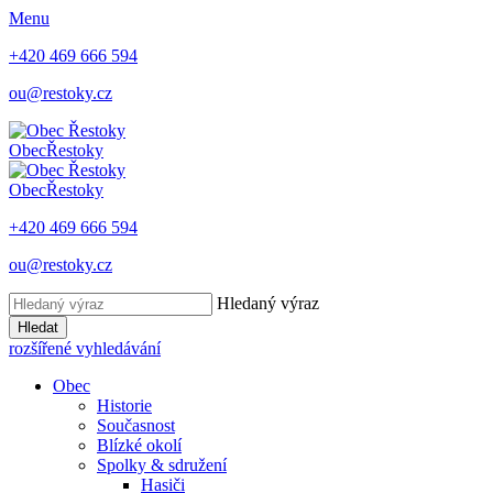
Menu
+420 469 666 594
ou@restoky.cz
Obec
Řestoky
Obec
Řestoky
+420 469 666 594
ou@restoky.cz
Hledaný výraz
Hledat
rozšířené vyhledávání
Obec
Historie
Současnost
Blízké okolí
Spolky & sdružení
Hasiči