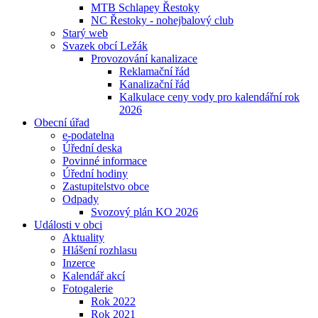
MTB Schlapey Řestoky
NC Řestoky - nohejbalový club
Starý web
Svazek obcí Ležák
Provozování kanalizace
Reklamační řád
Kanalizační řád
Kalkulace ceny vody pro kalendářní rok
2026
Obecní úřad
e-podatelna
Úřední deska
Povinné informace
Úřední hodiny
Zastupitelstvo obce
Odpady
Svozový plán KO 2026
Události v obci
Aktuality
Hlášení rozhlasu
Inzerce
Kalendář akcí
Fotogalerie
Rok 2022
Rok 2021