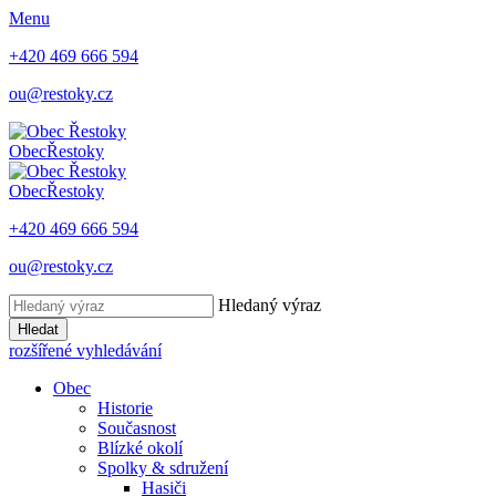
Menu
+420 469 666 594
ou@restoky.cz
Obec
Řestoky
Obec
Řestoky
+420 469 666 594
ou@restoky.cz
Hledaný výraz
Hledat
rozšířené vyhledávání
Obec
Historie
Současnost
Blízké okolí
Spolky & sdružení
Hasiči