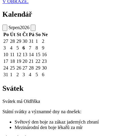
V OBRAZE.
Kalendář
Srpen
2026
Po
Út
St
Čt
Pá
So
Ne
27
28
29
30
31
1
2
3
4
5
6
7
8
9
10
11
12
13
14
15
16
17
18
19
20
21
22
23
24
25
26
27
28
29
30
31
1
2
3
4
5
6
Svátek
Svátek má
Oldřiška
Státní svátky a významné dny na dnešek:
Světový den boje za zákaz jaderných zbraní
Mezinárodní den boje lékařů za mír