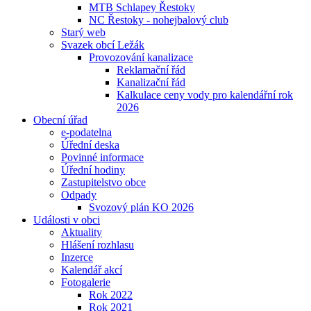
MTB Schlapey Řestoky
NC Řestoky - nohejbalový club
Starý web
Svazek obcí Ležák
Provozování kanalizace
Reklamační řád
Kanalizační řád
Kalkulace ceny vody pro kalendářní rok
2026
Obecní úřad
e-podatelna
Úřední deska
Povinné informace
Úřední hodiny
Zastupitelstvo obce
Odpady
Svozový plán KO 2026
Události v obci
Aktuality
Hlášení rozhlasu
Inzerce
Kalendář akcí
Fotogalerie
Rok 2022
Rok 2021