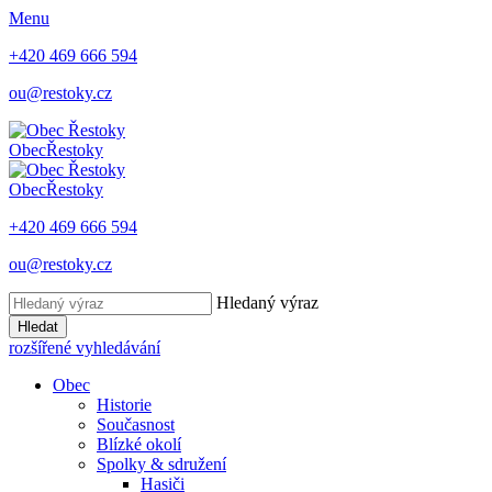
Menu
+420 469 666 594
ou@restoky.cz
Obec
Řestoky
Obec
Řestoky
+420 469 666 594
ou@restoky.cz
Hledaný výraz
Hledat
rozšířené vyhledávání
Obec
Historie
Současnost
Blízké okolí
Spolky & sdružení
Hasiči