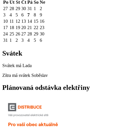
Po
Út
St
Čt
Pá
So
Ne
27
28
29
30
31
1
2
3
4
5
6
7
8
9
10
11
12
13
14
15
16
17
18
19
20
21
22
23
24
25
26
27
28
29
30
31
1
2
3
4
5
6
Svátek
Svátek má
Lada
Zítra má svátek
Soběslav
Plánovaná odstávka elektřiny