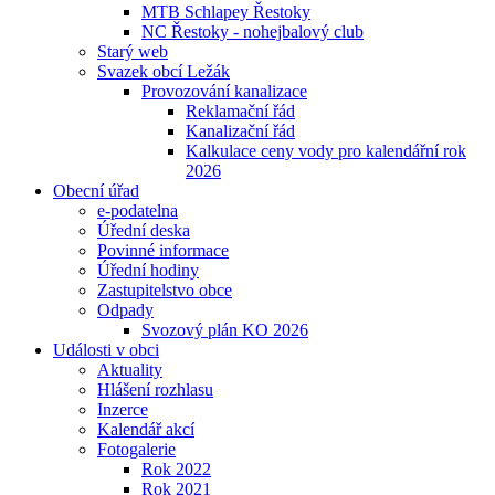
MTB Schlapey Řestoky
NC Řestoky - nohejbalový club
Starý web
Svazek obcí Ležák
Provozování kanalizace
Reklamační řád
Kanalizační řád
Kalkulace ceny vody pro kalendářní rok
2026
Obecní úřad
e-podatelna
Úřední deska
Povinné informace
Úřední hodiny
Zastupitelstvo obce
Odpady
Svozový plán KO 2026
Události v obci
Aktuality
Hlášení rozhlasu
Inzerce
Kalendář akcí
Fotogalerie
Rok 2022
Rok 2021