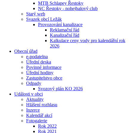
MTB Schlapey Řestoky
NC Řestoky - nohejbalový club
Starý web
Svazek obcí Ležák
Provozování kanalizace
Reklamační řád
Kanalizační řád
Kalkulace ceny vody pro kalendářní rok
2026
Obecní úřad
e-podatelna
Úřední deska
Povinné informace
Úřední hodiny
Zastupitelstvo obce
Odpady
Svozový plán KO 2026
Události v obci
Aktuality
Hlášení rozhlasu
Inzerce
Kalendář akcí
Fotogalerie
Rok 2022
Rok 2021