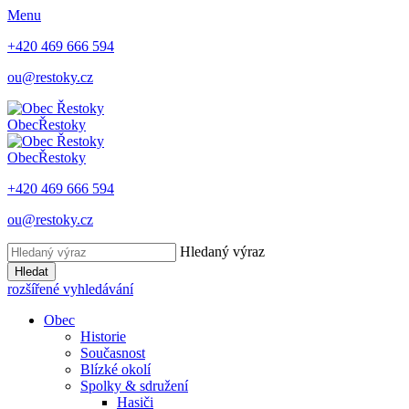
Menu
+420 469 666 594
ou@restoky.cz
Obec
Řestoky
Obec
Řestoky
+420 469 666 594
ou@restoky.cz
Hledaný výraz
Hledat
rozšířené vyhledávání
Obec
Historie
Současnost
Blízké okolí
Spolky & sdružení
Hasiči