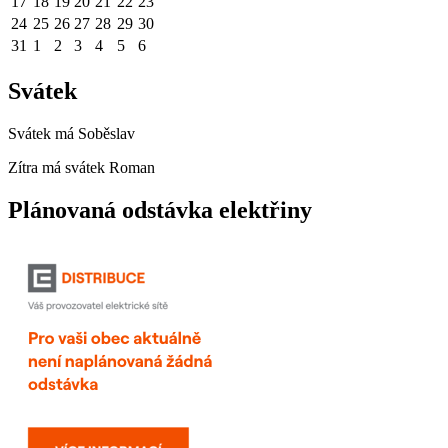
17
18
19
20
21
22
23
24
25
26
27
28
29
30
31
1
2
3
4
5
6
Svátek
Svátek má
Soběslav
Zítra má svátek
Roman
Plánovaná odstávka elektřiny