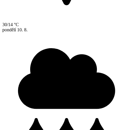
30/14 °C
pondělí
10. 8.