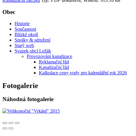
Kanalizační řád.pdf
Typ: PDF dokument, Velikost: 913.16 kB
Obec
Historie
Současnost
Blízké okolí
Spolky & sdružení
Starý web
Svazek obcí Ležák
Provozování kanalizace
Reklamační řád
Kanalizační řád
Kalkulace ceny vody pro kalendářní rok 2026
Fotogalerie
Náhodná fotogalerie