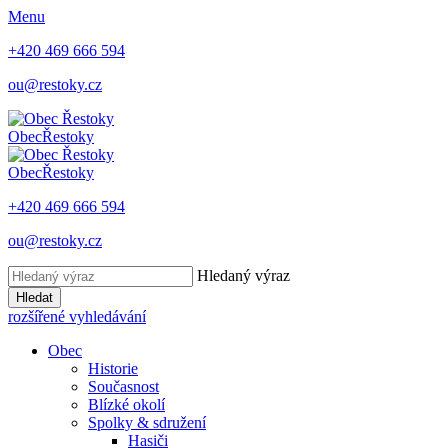
Menu
+420 469 666 594
ou@restoky.cz
Obec
Řestoky
Obec
Řestoky
+420 469 666 594
ou@restoky.cz
Hledaný výraz
Hledat
rozšířené vyhledávání
Obec
Historie
Současnost
Blízké okolí
Spolky & sdružení
Hasiči