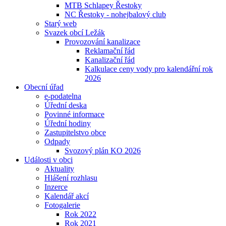
MTB Schlapey Řestoky
NC Řestoky - nohejbalový club
Starý web
Svazek obcí Ležák
Provozování kanalizace
Reklamační řád
Kanalizační řád
Kalkulace ceny vody pro kalendářní rok
2026
Obecní úřad
e-podatelna
Úřední deska
Povinné informace
Úřední hodiny
Zastupitelstvo obce
Odpady
Svozový plán KO 2026
Události v obci
Aktuality
Hlášení rozhlasu
Inzerce
Kalendář akcí
Fotogalerie
Rok 2022
Rok 2021